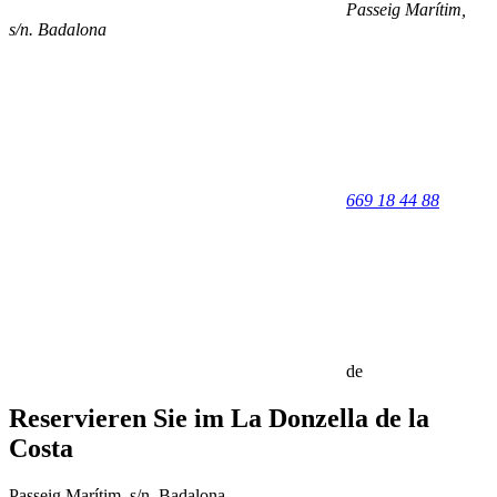
Passeig Marítim,
s/n
.
Badalona
669 18 44 88
de
Reservieren Sie im La Donzella de la
Costa
Passeig Marítim, s/n. Badalona